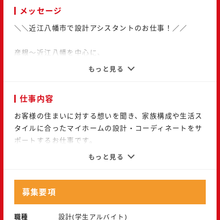
メッセージ
＼＼近江八幡市で設計アシスタントのお仕事！／／
彦根～近江八幡を中心に、
お客様のマイホームづくりに携わっています。
もっと見る
一緒に「夢の住まい」をカタチにしてみませんか？
大学生・短大生・専門学校生の方、大歓迎！
仕事内容
『 こんな方にぴったり 』
お客様の住まいに対する想いを聞き、家族構成や生活ス
◯将来、住宅や建築に関わる仕事をしてみたい方！
タイルに合ったマイホームの設計・コーディネートをサ
◯設計やインテリアに興味がある学生の方！
ポートするお仕事です。
◯チームで協力しながら実務経験を積みたい方！
もっと見る
先輩スタッフと一緒に打ち合わせに参加したり、建築現
【ポイント】
場やショールームに行ったりと、事務所以外での業務も
◆ 先輩スタッフと一緒に打ち合わせや現場見学ができ
あります。
募集要項
る！
その他、CADを用いた図面の作成、3Dパース制作、お
◆ CADや3Dパース、模型作成など設計スキルが身につ
客様へのプレゼント用模型作成なども担当していただく
職種
設計(学生アルバイト)