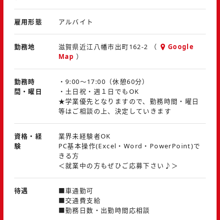
く！
ことがあります。
◆ 学校や趣味で学んだ知識を実務で活かせる！
雇用形態
アルバイト
将来、住宅業界で働いてみたい方、設計を学んでいる方
やインテリアに興味のある方、大歓迎です！
勤務地
滋賀県近江八幡市出町162-2 （
Google
Map
）
【特徴】
◆ 先輩スタッフと一緒に実務を学べるので、未経験でも
勤務時
・9:00～17:00（休憩60分）
間・曜日
・土日祝・週１日でもOK
安心
★学業優先となりますので、勤務時間・曜日
◆ CADや3Dパース、模型作成など設計の実務スキルが
等はご相談の上、決定していきます
身につく
◆ 建築現場やショールームなど、事務所以外での経験も
資格・経
業界未経験者OK
積める
験
PC基本操作(Excel・Word・PowerPoint)で
きる方
＜就業中の方もぜひご応募下さい♪＞
待遇
■車通勤可
■交通費支給
■勤務日数・出勤時間応相談