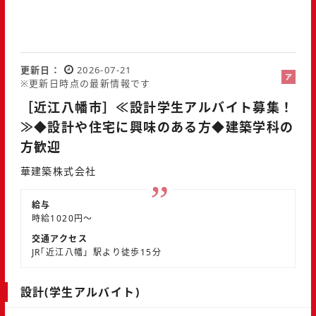
更新日
2026-07-21
ア
※更新日時点の最新情報です
ル
［近江八幡市］≪設計学生アルバイト募集！
バ
イ
≫◆設計や住宅に興味のある方◆建築学科の
ト
方歓迎
華建築株式会社
給与
時給1020円～
交通アクセス
JR｢近江八幡」駅より徒歩15分
設計(学生アルバイト)