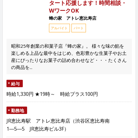
タート応援します！時間相談・
WワークOK
蜂の家 アトレ恵比寿店
アルバイト
パート
昭和25年創業の和菓子店『蜂の家』。 様々な味の餡を
楽しめる上品な最中をはじめ、色彩豊かな生菓子やお土
産にぴったりなお菓子の詰め合わせなど・・・たくさん
の商品を...
給与
時給1,330円 ★19時～ 時給プラス100円
勤務地
JR恵比寿駅 アトレ恵比寿店（渋谷区恵比寿南
1―5―5 JR恵比寿ビル3F）