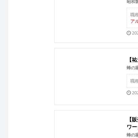
昭和
職
アル
20
【祐
蜂の
職
20
【販
ワー
蜂の