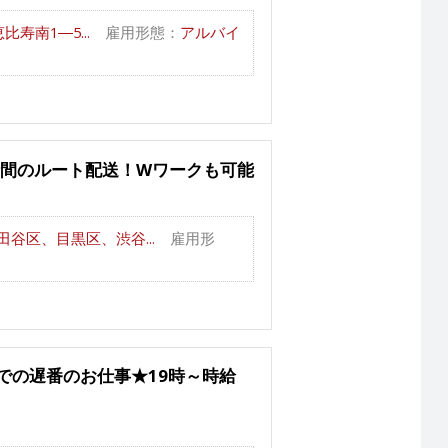
寿南1―5...
雇用形態：
アルバイ
時間のルート配送！Wワークも可能
谷区、目黒区、渋谷...
雇用形
での遅番のお仕事★19時～時給