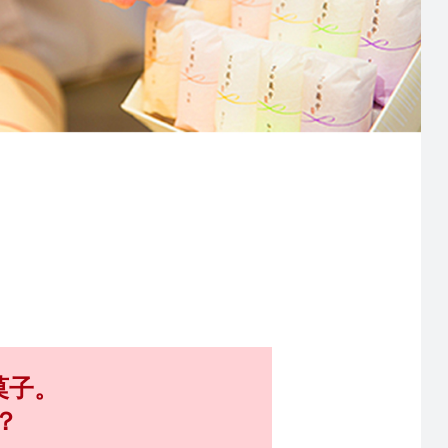
菓子。
？