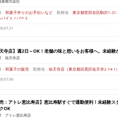
製菓株式会社
種：
和菓子作りのお手伝いなど
勤務地：
東京都世田谷区駒沢1-21
バイト / パート
26.07.21
天寺店】週2日～OK！老舗の味と想いをお客様へ。未経験
家 祐天寺店
種：
和菓子の販売
勤務地：
祐天寺店（東京都目黒区祐天寺2-14-1
26.07.06
売：アトレ恵比寿店】恵比寿駅すぐで通勤便利！未経験ス
クOK
家 アトレ恵比寿店