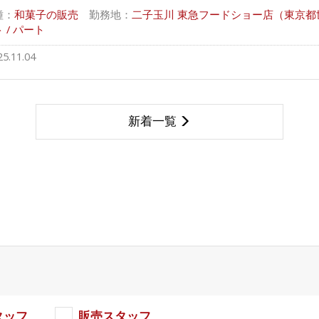
種：
和菓子の販売
勤務地：
二子玉川 東急フードショー店（東京都世田
 / パート
25.11.04
新着一覧
タッフ
販売スタッフ