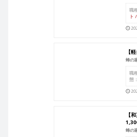
職
ト 
20
【軽
蜂の
職
態
20
【和
1,3
蜂の