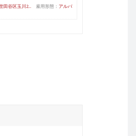
谷区玉川2...
雇用形態：
アルバ