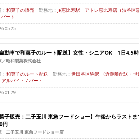
種：
和菓子の販売
勤務地：
JR恵比寿駅 アトレ恵比寿店（渋谷区恵比
/ パート
26.05.25
自動車で和菓子のルート配送】女性・シニアOK 1日4.5
家／昭和製菓株式会社
種：
和菓子のルート配送
勤務地：
世田谷区駒沢 〈近距離配送・世田
：
アルバイト / パート
26.01.29
菓子販売：二子玉川 東急フードショー】午後からラストま
00円
家 二子玉川 東急フードショー店