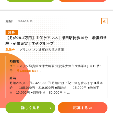
正
更新日
2026-07-30
社
急募
員
【月給28.4万円】主任ケアマネ｜瀬田駅徒歩10分｜看護師常
駐・研修充実｜学研グループ
就業先
グランメゾン迎賓館大津大将軍
勤務地
グランメゾン迎賓館大津大将軍 滋賀県大津市大将軍3丁目19番5
号（
Google Map
）
給与
月給295,000円～320,000円 月給には下記一律を含みます ■基本
給 185,000円～210,000円 ■職能給 15,000円 ■地域手
当 15,000円 ■調整手当 80,000円 ※…
詳しく見る
応募する