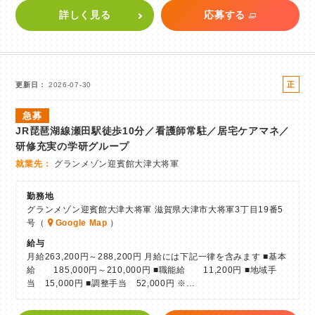
詳しく見る
応募する
正
更新日
2026-07-30
社
急募
員
JR琵琶湖線瀬田駅徒歩10分／看護師常駐／居宅ケアマネ／
研修充実の学研グループ
就業先
グランメゾン迎賓館大津大将軍
勤務地
グランメゾン迎賓館大津大将軍 滋賀県大津市大将軍3丁目19番5
号（
Google Map
）
給与
月給263,200円～288,200円 月給には下記一律を含みます ■基本
給 185,000円～210,000円 ■職能給 11,200円 ■地域手
当 15,000円 ■調整手当 52,000円 ※…