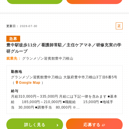
正
更新日
2026-07-30
社
急募
員
豊中駅徒歩11分／看護師常駐／主任ケアマネ／研修充実の学
研グループ
就業先
グランメゾン迎賓館豊中刀根山
勤務地
グランメゾン迎賓館豊中刀根山 大阪府豊中市刀根山3丁目6番5号
（
Google Map
）
給与
月給310,000円～335,000円 月給には下記一律を含みます ■基本
給 185,000円～210,000円 ■職能給 15,000円 ■地域手
当 30,000円 ■調整手当 80,000円 ※…
詳しく見る
応募する