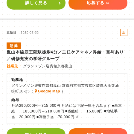
詳しく見る
応募する
正
更新日
2026-07-30
社
急募
員
嵐山本線鹿王院駅徒歩4分／主任ケアマネ／昇給・賞与あり
／研修充実の学研グループ
就業先
グランメゾン迎賓館京都嵐山
勤務地
グランメゾン迎賓館京都嵐山 京都府京都市右京区嵯峨天龍寺油
掛町10-25（
Google Map
）
給与
月給290,000円～315,000円 月給には下記一律を含みます ■基本
給 185,000円～210,000円 ■職能給 15,000円 ■地域手
当 20,000円 ■調整手当 70,000円 ※…