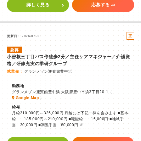
詳しく見る
応募する
正
更新日
2026-07-30
社
急募
員
小曽根三丁目バス停徒歩2分／主任ケアマネジャー／介護資
格／研修充実の学研グループ
就業先
グランメゾン迎賓館豊中浜
勤務地
グランメゾン迎賓館豊中浜 大阪府豊中市浜3丁目20-1（
Google Map
）
給与
月給310,000円～335,000円 月給には下記一律を含みます ■基本
給 185,000円～210,000円 ■職能給 15,000円 ■地域手
当 30,000円 ■調整手当 80,000円 ※…