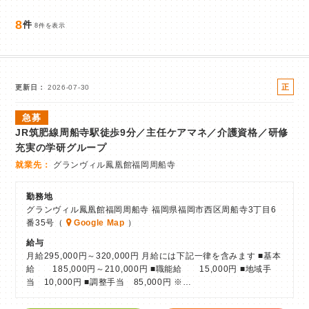
8
件
8件を表示
正
更新日
2026-07-30
社
急募
員
JR筑肥線周船寺駅徒歩9分／主任ケアマネ／介護資格／研修
充実の学研グループ
就業先
グランヴィル鳳凰館福岡周船寺
勤務地
グランヴィル鳳凰館福岡周船寺 福岡県福岡市西区周船寺3丁目6
番35号（
Google Map
）
給与
月給295,000円～320,000円 月給には下記一律を含みます ■基本
給 185,000円～210,000円 ■職能給 15,000円 ■地域手
当 10,000円 ■調整手当 85,000円 ※…