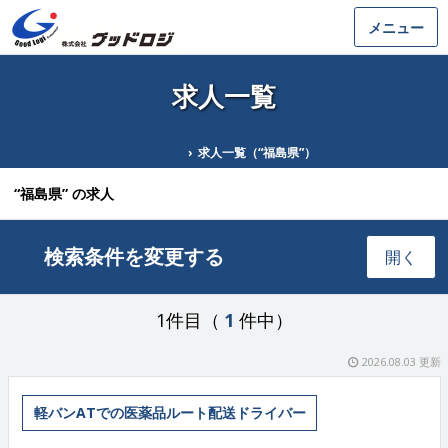
メニュー
求人一覧
シルバー採用ホームページ TOP
›
求人一覧（“福島県”）
“福島県” の求人
検索条件を変更する
開く
1件目（
1
件中）
2026.08.03 更新
軽バンATでの医薬品ルート配送ドライバー