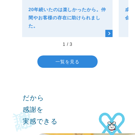
20年続いたのは楽しかったから。仲
成長
間やお客様の存在に助けられまし
会社
た。
1
/
3
一覧を見る
感謝
だから
感謝を
実感できる