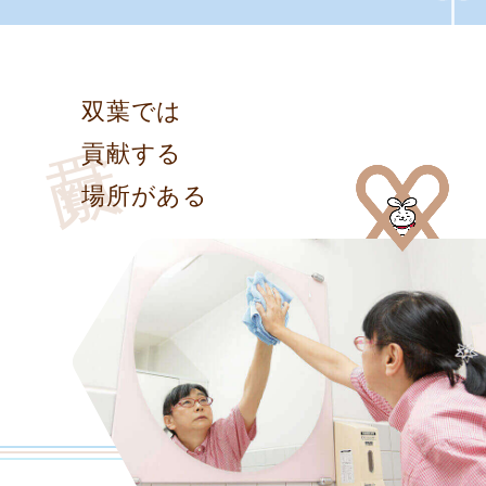
2026.06.17
《京都市北区》◆シニア女性スタッフ
活躍◆扶養範囲内◆長期勤務◆40代、
50代、60代活…
貢献
双葉では
2026.05.29
貢献する
売上ノルマのない自分らしい事業所管
理・未経験から頼られる存在になる・
場所がある
景気に左右さ…