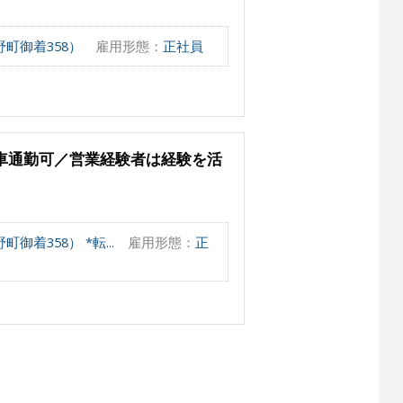
町御着358）
雇用形態：
正社員
車通勤可／営業経験者は経験を活
着358） *転...
雇用形態：
正