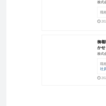
株式
職
20
御着
かせ
株式
職
社
20