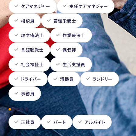
ケアマネジャー
主任ケアマネジャー
相談員
管理栄養士
理学療法士
作業療法士
言語聴覚士
保健師
社会福祉士
生活支援員
ドライバー
清掃員
ランドリー
事務員
雇用形態
正社員
パート
アルバイト