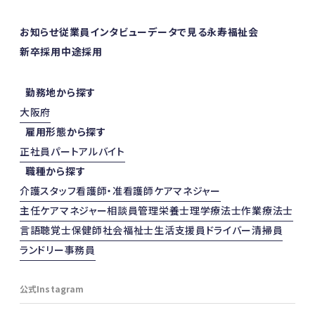
お知らせ
従業員インタビュー
データで見る永寿福祉会
新卒採用
中途採用
勤務地から探す
大阪府
雇用形態から探す
正社員
パート
アルバイト
職種から探す
介護スタッフ
看護師・准看護師
ケアマネジャー
主任ケアマネジャー
相談員
管理栄養士
理学療法士
作業療法士
言語聴覚士
保健師
社会福祉士
生活支援員
ドライバー
清掃員
ランドリー
事務員
公式Instagram