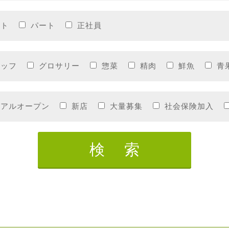
イト
パート
正社員
タッフ
グロサリー
惣菜
精肉
鮮魚
青
ーアルオープン
新店
大量募集
社会保険加入