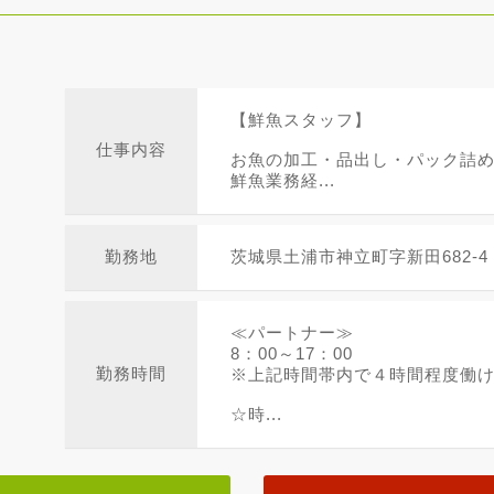
【鮮魚スタッフ】
仕事内容
お魚の加工・品出し・パック詰
鮮魚業務経...
勤務地
茨城県土浦市神立町字新田682-4
≪パートナー≫
8：00～17：00
勤務時間
※上記時間帯内で４時間程度働
☆時...