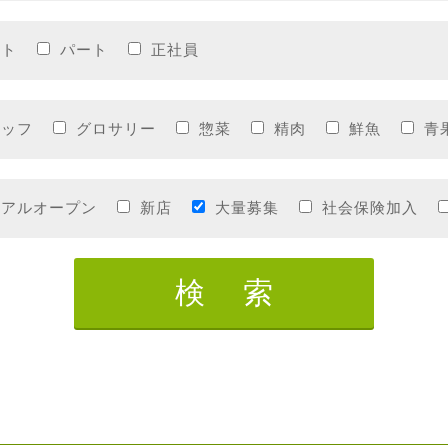
イト
パート
正社員
タッフ
グロサリー
惣菜
精肉
鮮魚
青
ーアルオープン
新店
大量募集
社会保険加入