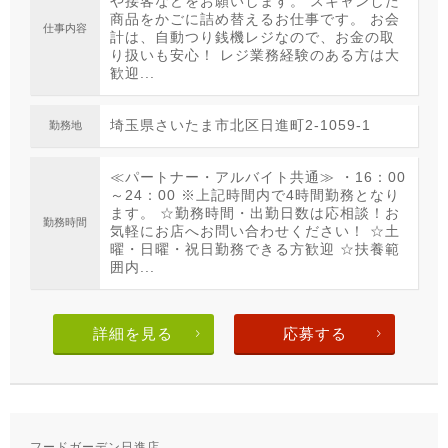
や接客などをお願いします。 スキャンした
商品をかごに詰め替えるお仕事です。 お会
仕事内容
計は、自動つり銭機レジなので、お金の取
り扱いも安心！ レジ業務経験のある方は大
歓迎...
埼玉県さいたま市北区日進町2-1059-1
勤務地
≪パートナー・アルバイト共通≫ ・16：00
～24：00 ※上記時間内で4時間勤務となり
ます。 ☆勤務時間・出勤日数は応相談！お
勤務時間
気軽にお店へお問い合わせください！ ☆土
曜・日曜・祝日勤務できる方歓迎 ☆扶養範
囲内...
詳細を見る
応募する
フードガーデン日進店