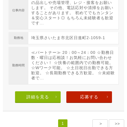
の品出しや売場管理、レジ・接客をお願い
します。 その他、電話応対や清掃をお願い
仕事内容
することがあります。 初めてでもカンタン
＆安心スタート◎ もちろん未経験者も歓迎
です...
埼玉県さいたま市北区日進町2-1059-1
勤務地
≪パートナー≫ 20：00～24：00 ☆勤務日
数・曜日は応相談！お気軽にお問い合わせ
ください！ ☆扶養の範囲内での勤務可能。
勤務時間
☆Wワーク可能。 ☆土日祝日出勤できる方
歓迎。 ☆長期勤務できる方歓迎。 ☆未経験
者で...
詳細を見る
応募する
1
>
>>