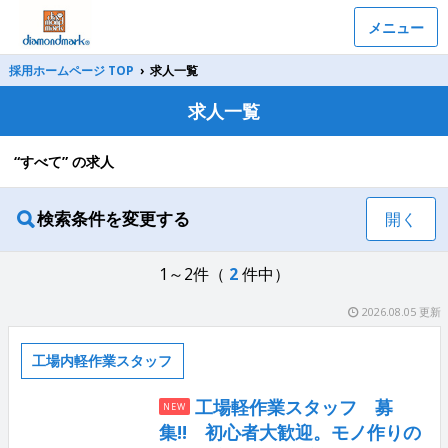
メニュー
採用ホームページ TOP
›
求人一覧
求人一覧
“すべて” の求人
検索条件を変更する
開く
1～2件（
2
件中）
2026.08.05 更新
工場内軽作業スタッフ
工場軽作業スタッフ 募
NEW
集!! 初心者大歓迎。モノ作りの