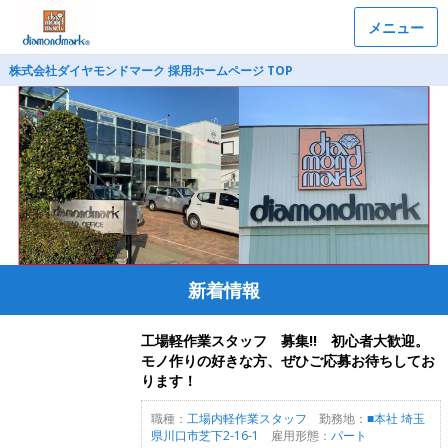
メニュー
株式会社ダイヤモンドマーク 採用ホームページ TOP
新着情報
工場軽作業スタッフ 募集!! 初心者大歓迎。
モノ作りの好きな方、ぜひご応募お待ちしてお
ります！
職種：
工場内軽作業スタッフ
勤務地：
■本社 埼玉
県川口市芝下2-16-1
雇用形態：
パート