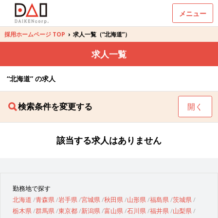
メニュー
採用ホームページ TOP
›
求人一覧（“北海道”）
求人一覧
“北海道” の求人
検索条件を変更する
開く
該当する求人はありません
勤務地で探す
北海道
青森県
岩手県
宮城県
秋田県
山形県
福島県
茨城県
栃木県
群馬県
東京都
新潟県
富山県
石川県
福井県
山梨県