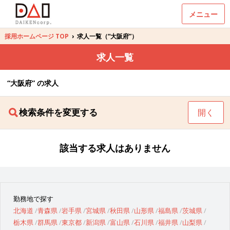
メニュー
採用ホームページ TOP
›
求人一覧（“大阪府”）
求人一覧
“大阪府” の求人
検索条件を変更する
開く
該当する求人はありません
勤務地で探す
北海道
青森県
岩手県
宮城県
秋田県
山形県
福島県
茨城県
栃木県
群馬県
東京都
新潟県
富山県
石川県
福井県
山梨県