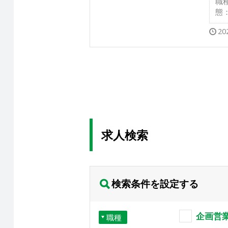
職
態
20
求人検索
検索条件を設定する
企画営
職種