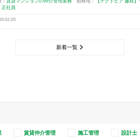
種：
賃貸マンションの仲介管理業務
勤務地：
【テクトピア 藤枝】〒42
：
正社員
26.02.05
新着一覧
業
賃貸仲介管理
施工管理
設計士