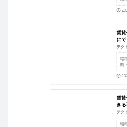
20
賃貸
にで
テク
職
態
20
賃貸
きる
テク
職