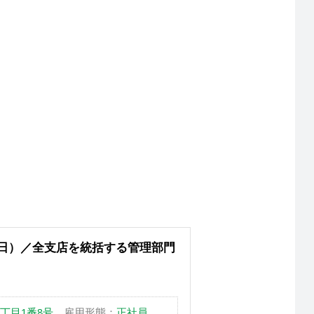
日）／全支店を統括する管理部門
丁目1番8号
雇用形態：
正社員