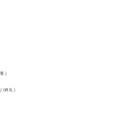
接客］
り/終礼］