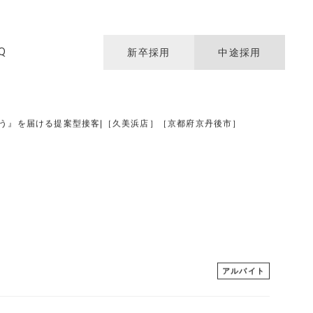
Q
新卒採用
中途採用
つう』を届ける提案型接客|［久美浜店］［京都府京丹後市］
T
アルバイト