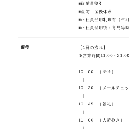
■従業員割引
■産前・産後休暇
■正社員登用制度有（年2
■正社員登用後：育児等
備考
【1日の流れ】
※営業時間11:00～21:0
10：00 ［掃除］
|
10：30 ［メールチェ
|
10：45 ［朝礼］
|
11：00 ［入荷捌き］