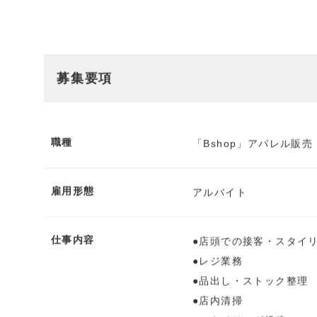
募集要項
職種
「Bshop」アパレル販
雇用形態
アルバイト
仕事内容
●店頭での接客・スタイ
●レジ業務
●品出し・ストック整理
●店内清掃