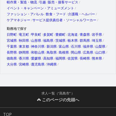
軽作業・製造・物流
引越
販売・接客サービス
イベント・キャンペーン・アミューズメント
ファッション・アパレル
飲食・フード
介護職・ヘルパー
ケアマネジャー
サービス提供責任者・ソーシャルワーカー
勤務地で探す
日野町
竜王町
甲良町
多賀町
豊郷町
北海道
青森県
岩手県
宮城県
秋田県
山形県
福島県
茨城県
栃木県
群馬県
埼玉県
千葉県
東京都
神奈川県
新潟県
富山県
石川県
福井県
山梨県
長野県
静岡県
和歌山県
鳥取県
島根県
岡山県
広島県
山口県
徳島県
香川県
愛媛県
高知県
福岡県
佐賀県
長崎県
熊本県
大分県
宮崎県
鹿児島県
沖縄県
求人一覧（“高島市” ）
このページの先頭へ
TOP