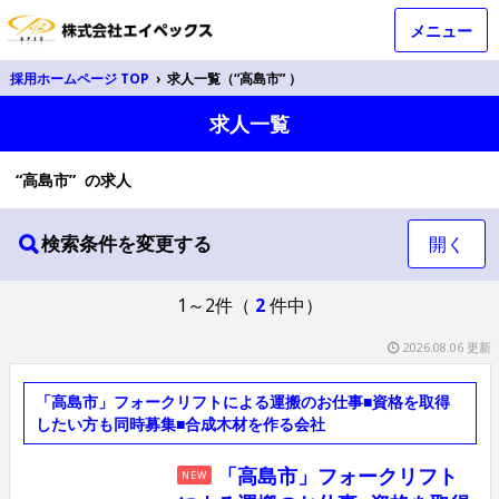
メニュー
採用ホームページ TOP
›
求人一覧（“高島市” ）
求人一覧
“高島市” の求人
検索条件を変更する
開く
1～2件（
2
件中）
2026.08.06 更新
「高島市」フォークリフトによる運搬のお仕事■資格を取得
したい方も同時募集■合成木材を作る会社
「高島市」フォークリフト
NEW