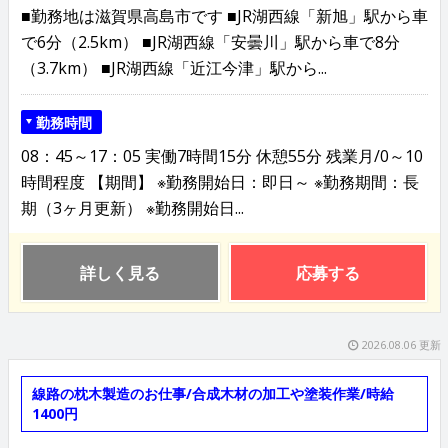
■勤務地は滋賀県高島市です ■JR湖西線「新旭」駅から車
で6分（2.5km） ■JR湖西線「安曇川」駅から車で8分
（3.7km） ■JR湖西線「近江今津」駅から...
勤務時間
08：45～17：05 実働7時間15分 休憩55分 残業月/0～10
時間程度 【期間】 ※勤務開始日：即日～ ※勤務期間：長
期（3ヶ月更新） ※勤務開始日...
詳しく見る
応募する
2026.08.06 更新
線路の枕木製造のお仕事/合成木材の加工や塗装作業/時給
1400円