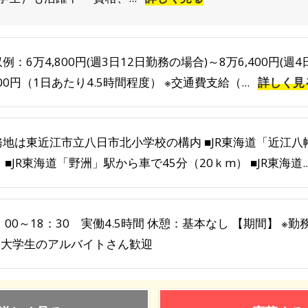
例：6万4,800円(週3日12日勤務の場合)～8万6,400円(週
200円（1日あたり4.5時間程度） ※交通費支給（...
詳しく見
務地は東近江市立八日市北小学校の構内 ■JR東海道「近江八幡
 ■JR東海道「野洲」駅から車で45分（20ｋm） ■JR東海道..
：00～18：30 実働4.5時間 休憩：基本なし 【期間】 ※
 ※大学生のアルバイトさん歓迎