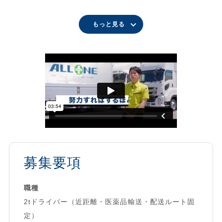
休日しっかり確保！ 家族との時間も大切にできる働き方
★医薬品を必要とする患者様への配送業務。
もっと見る
全車両に安全装置・デジタコ・バックモニター標準装備！ 安
とてもやりがいの感じられるお仕事です！
心の運行体制
★経験が少ない方でも大丈夫！ブラザー制度を導入！
◆オール・ワンの魅力◆
経験者は40時間、未経験者は100時間を目安に新人研修を実
業界でも注目の成長企業「オール・ワン」は、
施。
ドライバーの働きやすさを追求し続けています。
事故を起こさない運転を一から伝授します！
安全運転を大切にしながら、快適な環境です！
★4tへのキャリアアップ制度あり
年齢・性別・経験不問！
トラックドライバーの皆さんの負担を軽減するため、
昨年は20代女性ドライバーがトップ評価を獲得！
現場改善に特に力を入れています。
誰もが活躍できるフィールドがここにあります。
募集要項
★希望に応じたコースの設定
◆ご家族の皆さまへ◆
★事故・災害ゼロを目指す車両点検・整備 などなど
「オール・ワン」の採用ホームページでは、
安心して仕事に取り組めるような体制をご用意。
職種
先輩スタッフのリアルな声を動画でご紹介中！
2tドライバー（近距離・医薬品輸送・配送ルート固
ぜひご覧ください▼
★オール・ワンだからできる取り組み★
定）