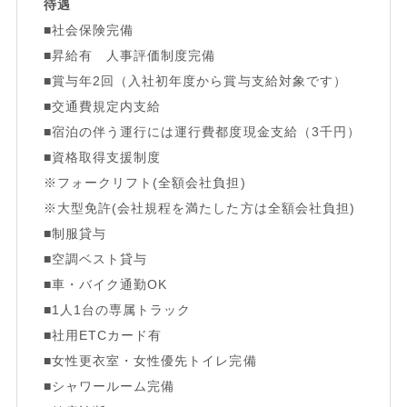
待遇
■社会保険完備
■昇給有 人事評価制度完備
■賞与年2回（入社初年度から賞与支給対象です）
■交通費規定内支給
■宿泊の伴う運行には運行費都度現金支給（3千円）
■資格取得支援制度
※フォークリフト(全額会社負担)
※大型免許(会社規程を満たした方は全額会社負担)
■制服貸与
■空調ベスト貸与
■車・バイク通勤OK
■1人1台の専属トラック
■社用ETCカード有
■女性更衣室・女性優先トイレ完備
■シャワールーム完備