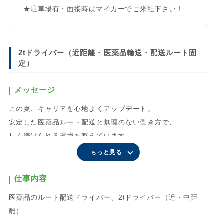
★駐車場有・面接時はマイカーでご来社下さい！
2tドライバー（近距離・医薬品輸送・配送ルート固
定）
メッセージ
この夏、キャリアを心地よくアップデート。
安定した医薬品ルート配送と無理のない働き方で、
長く続けられる環境を整えています。
社会保険完備に加え「はぐくみ企業年金（希望選択制）」を
もっと見る
導入。
将来の資産形成まで会社がサポートし、
仕事内容
「今の働きやすさ」と「これからの安心」を両立できます。
医薬品のルート配送ドライバー、2tドライバー（近・中距
◆安定＆快適なドライバーライフ◆
離）
朝9時出勤＆日帰り運行！ 規則正しい生活リズムが叶います