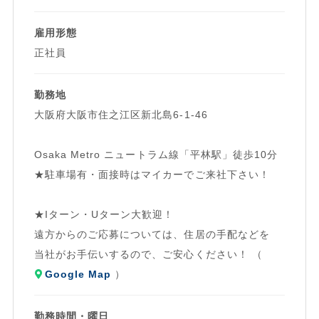
ドライバーさんの拘束時間を短縮することで、
雇用形態
長時間労働路を是正することが本来の目的ですが、
正社員
同時に走行距離や仕事量が減り、
ドライバーさんの給与も下がってしまうことが懸念されてい
勤務地
ます。
大阪府大阪市住之江区新北島6-1-46
オール・ワンでは「2024問題」対策は万全！
「安定収入はそのままで、働きやすい労働環境を実現するた
Osaka Metro ニュートラム線「平林駅」徒歩10分
めに！」
★駐車場有・面接時はマイカーでご来社下さい！
配送ルートの見直しにより働きやすい労働環境を実現しまし
た。
★Iターン・Uターン大歓迎！
遠方からのご応募については、住居の手配などを
当社がお手伝いするので、ご安心ください！ （
Google Map
）
勤務時間・曜日