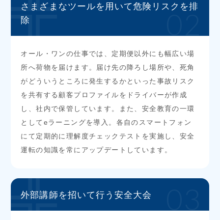
さまざまなツールを
用いて危険リスクを排
02
除
オール・ワンの仕事では、定期便以外にも幅広い場
所へ荷物を届けます。届け先の降ろし場所や、死角
がどういうところに発生するかといった事故リスク
を共有する顧客プロファイルをドライバーが作成
し、社内で保管しています。また、安全教育の一環
としてeラーニングを導入。各自のスマートフォン
にて定期的に理解度チェックテストを実施し、安全
運転の知識を常にアップデートしています。
03
外部講師を招いて行う
安全大会