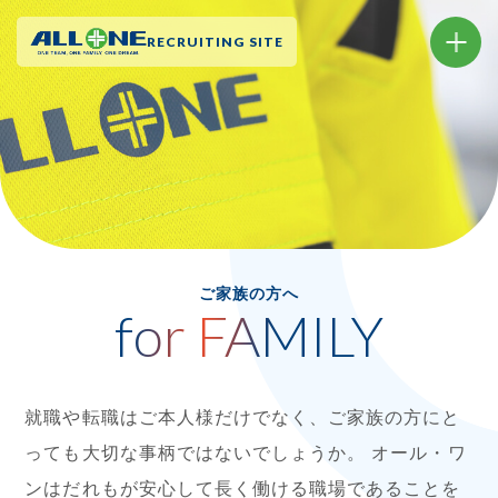
RECRUITING SITE
ご
家
族
の
方
へ
for FAMILY
就職や転職はご本人様だけでなく、ご家族の方にと
っても大切な事柄ではないでしょうか。
オール・ワ
ンはだれもが安心して長く働ける職場であることを