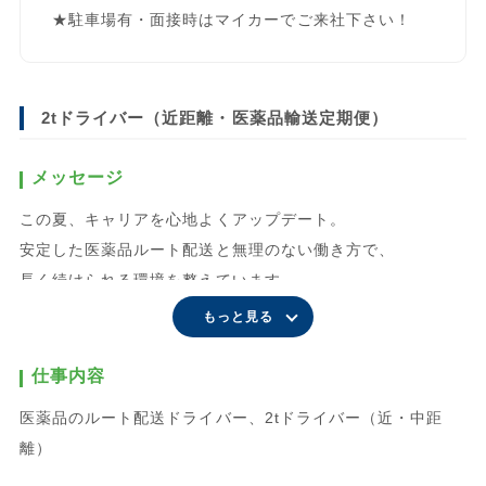
★駐車場有・面接時はマイカーでご来社下さい！
2tドライバー（近距離・医薬品輸送定期便）
メッセージ
この夏、キャリアを心地よくアップデート。
安定した医薬品ルート配送と無理のない働き方で、
長く続けられる環境を整えています。
社会保険完備に加え「はぐくみ企業年金（希望選択制）」を
もっと見る
導入。
将来の資産形成まで会社がサポートし、
仕事内容
「今の働きやすさ」と「これからの安心」を両立できます。
医薬品のルート配送ドライバー、2tドライバー（近・中距
離）
◆安定＆快適なドライバーライフ◆