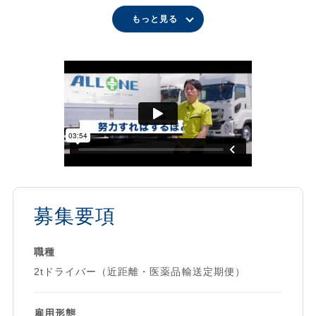
朝9時出勤＆日帰り運行！ 規則正しい生活リズムが叶います
★医薬品を必要とする患者様への配送業務。
もっと見る
休日しっかり確保！ 家族との時間も大切にできる働き方
とてもやりがいの感じられるお仕事です！
全車両に安全装置・デジタコ・バックモニター標準装備！ 安
★経験が少ない方でも大丈夫！ブラザー制度を導入！
心の運行体制
経験者は40時間、未経験者は100時間を目安に新人研修を実
◆オール・ワンの魅力◆
施。
業界でも注目の成長企業「オール・ワン」は、
事故を起こさない運転を一から伝授します！
ドライバーの働きやすさを追求し続けています。
★4tへのキャリアアップ制度あり
安全運転を大切にしながら、快適な環境です！
トラックドライバーの皆さんの負担を軽減するため、
年齢・性別・経験不問！
現場改善に特に力を入れています。
昨年は20代女性ドライバーがトップ評価を獲得！
募集要項
★希望に応じたコースの設定
誰もが活躍できるフィールドがここにあります。
★事故・災害ゼロを目指す車両点検・整備 などなど
◆ご家族の皆さまへ◆
安心して仕事に取り組めるような体制をご用意。
職種
「オール・ワン」の採用ホームページでは、
2tドライバー（近距離・医薬品輸送定期便）
先輩スタッフのリアルな声を動画でご紹介中！
★オール・ワンだからできる取り組み★
ぜひご覧ください▼
雇用形態