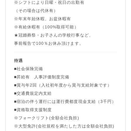
※シフトにより日曜・祝日の出勤有
（その場合は代休有）
※年末年始休暇、お盆休暇有
※有給休暇有（100%取得可能）
★冠婚葬祭・お子さんの学校行事など、
事前報告で100％お休み頂けます。
待遇
■社会保険完備
■昇給有 人事評価制度完備
■賞与年2回（入社初年度から賞与支給対象です）
■交通費規定内支給
■宿泊の伴う運行には運行費都度現金支給（3千円）
■資格取得支援制度
※フォークリフト(全額会社負担)
※大型免許(会社規程を満たした方は全額会社負担)