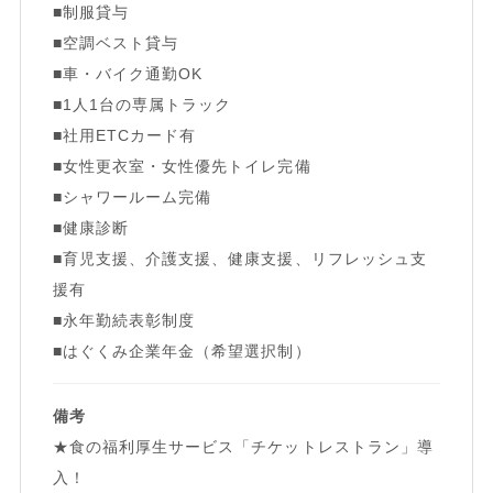
■制服貸与
■空調ベスト貸与
■車・バイク通勤OK
■1人1台の専属トラック
■社用ETCカード有
■女性更衣室・女性優先トイレ完備
■シャワールーム完備
■健康診断
■育児支援、介護支援、健康支援、リフレッシュ支
援有
■永年勤続表彰制度
■はぐくみ企業年金（希望選択制）
備考
★食の福利厚生サービス「チケットレストラン」導
入！