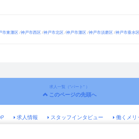
戸市東灘区
神戸市西区
神戸市北区
神戸市灘区
神戸市須磨区
神戸市垂水
求人一覧（“パート” ）
このページの先頭へ
OP
求人情報
スタッフインタビュー
働くメリ
© 暁運送株式会社All Rights Reserved.