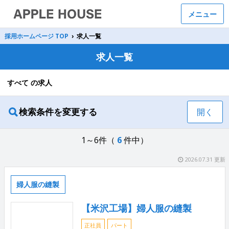
メニュー
採用ホームページ TOP
›
求人一覧
求人一覧
すべて の求人
検索条件を変更する
開く
1～6件（
6
件中）
2026.07.31 更新
婦人服の縫製
【米沢工場】婦人服の縫製
正社員
パート