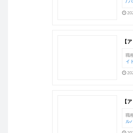
/ 
20
【ア
職
イト
20
【ア
職
ルバ
20