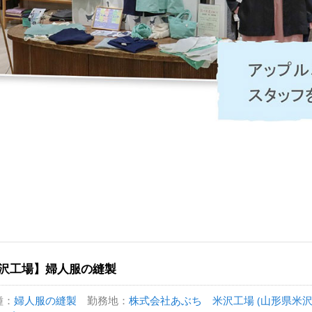
沢工場】婦人服の縫製
種：
婦人服の縫製
勤務地：
株式会社あぶち 米沢工場 (山形県米沢市