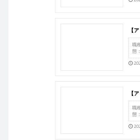
【ア
職
態
20
【ア
職
態
20