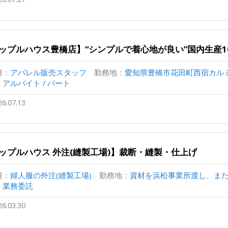
ップルハウス豊橋店】“シンプルで着心地が良い”国内生産1
種：
アパレル販売スタッフ
勤務地：
愛知県豊橋市花田町西宿カルミア
：
アルバイト / パート
26.07.13
ップルハウス 外注(縫製工場)】裁断・縫製・仕上げ
種：
婦人服の外注(縫製工場)
勤務地：
資材を浜松事業所渡し、または
：
業務委託
26.03.30