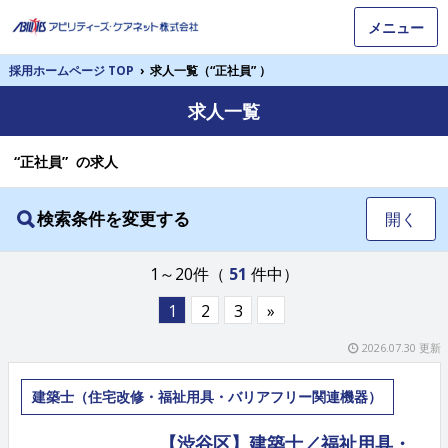
メニュー
採用ホームページ TOP
›
求人一覧（“正社員” ）
求人一覧
“正社員” の求人
検索条件を変更する
開く
1～20件（
51
件中）
1
2
3
»
2026.07.30 更新
建築士（住宅改修・福祉用具・バリアフリー関連機器）
【渋谷区】建築士／福祉用具・