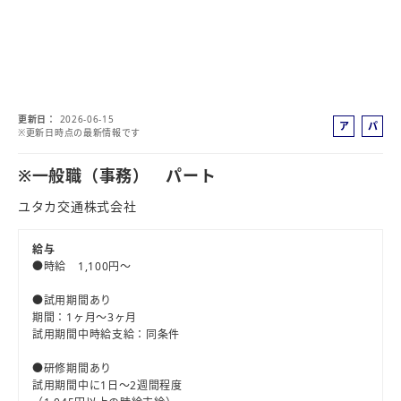
更新日
2026-06-15
ア
パ
※更新日時点の最新情報です
ル
ー
バ
ト
※一般職（事務） パート
イ
ユタカ交通株式会社
ト
給与
●時給 1,100円～
●試用期間あり
期間：1ヶ月～3ヶ月
試用期間中時給支給：同条件
●研修期間あり
試用期間中に1日～2週間程度