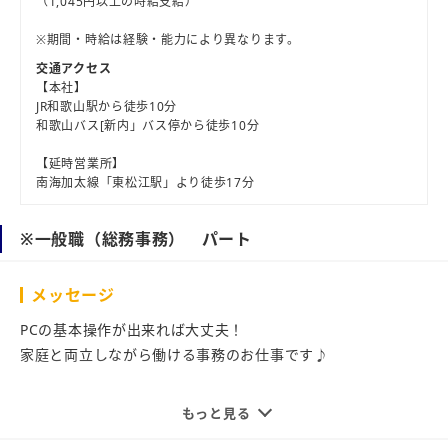
（1,045円以上の時給支給）
※期間・時給は経験・能力により異なります。
交通アクセス
【本社】
JR和歌山駅から徒歩10分
和歌山バス[新内」バス停から徒歩10分
【延時営業所】
南海加太線「東松江駅」より徒歩17分
※一般職（総務事務） パート
メッセージ
PCの基本操作が出来れば大丈夫！
家庭と両立しながら働ける事務のお仕事です♪
「久しぶりの職場復帰…」「オフィスワークにチャレンジし
もっと見る
たい」そんな方にもピッタリ！