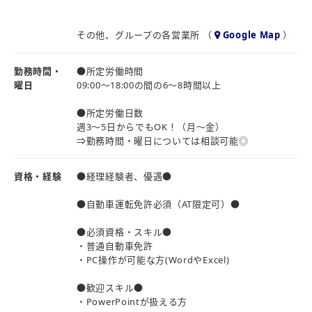
す♪
【従事すべき業務の変更の範囲】
その他、グループの各営業所 （
Google Map
）
当社業務内容の範囲
(ご本人と会社の協議の結果、グループ内の他部署への変更の
勤務時間・
●所定労働時間
場合もあり)
曜日
09:00～18:00の間の6～8時間以上
●所定労働日数
週3～5日からでもOK！（月～金）
⇒勤務時間・曜日については相談可能◎
資格・経験
●経理経験者、優遇●
●自動車運転免許必須（AT限定可）●
●必須資格・スキル●
・普通自動車免許
・PC操作が可能な方(WordやExcel)
●歓迎スキル●
・PowerPointが扱える方