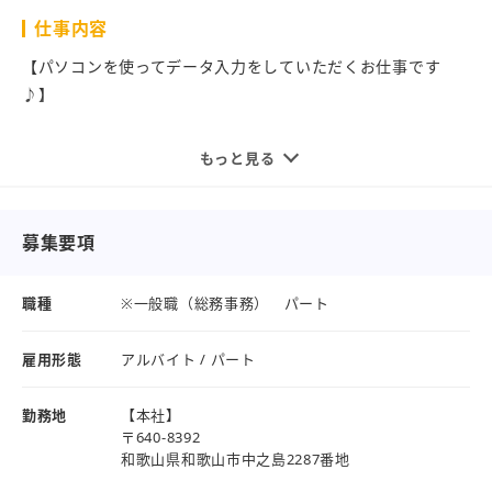
明るく落ち着いた雰囲気の職場で、無理なくスタートできま
仕事内容
す◎
【パソコンを使ってデータ入力をしていただくお仕事です
安定した環境で、長く安心して働けます！
♪】
仕事を通して「段取り力」「調整力」も自然と身につきま
す。
＝＝具体的なお仕事内容＝＝
もっと見る
●パソコンでのデータ入力
地域の方がより豊かに暮らせるように。
（給与計算や請求書作成など）
地域の魅力が他県にも、国外にも広がるように。
●電話対応、来客対応
募集要項
（各事業所や社外からの電話対応）
日々私たちは、人、地域、国のためにできることを１つずつ
●たまに社外（原則和歌山市内）に車で行ってもらうことも
職種
※一般職（総務事務） パート
取り組んでいます。
あります。（銀行・郵便局・官公庁等）
雇用形態
アルバイト / パート
進歩しつづけるユタカグループであなたも一緒に私たちと歩
んでいきませんか？
難しいことは1つもありません！
勤務地
【本社】
PC入力や簡単なWordやExcelのスキルがあればすぐに慣れる
〒640-8392
ぜひご応募お待ちしております♪
お仕事です◎
和歌山県和歌山市中之島2287番地
先輩も丁寧に教えてくれるから未経験者でも安心して働けま