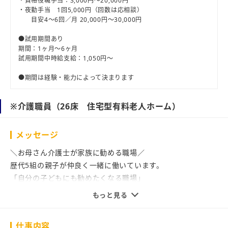
・資格役職手当：3,000円～20,000円
・夜勤手当 1回5,000円（回数は応相談）
目安4～6回／月 20,000円～30,000円
●試用期間あり
期間：1ヶ月～6ヶ月
試用期間中時給支給：1,050円～
●期間は経験・能力によって決まります
※介護職員（26床 住宅型有料老人ホーム）
メッセージ
＼お母さん介護士が家族に勧める職場／
歴代5組の親子が仲良く一緒に働いています。
「自分の子どもにも勧めたくなる職場」
それが、私たちの何よりの自慢です。
もっと見る
ここは、業務をこなす場所ではなく、
仕事内容