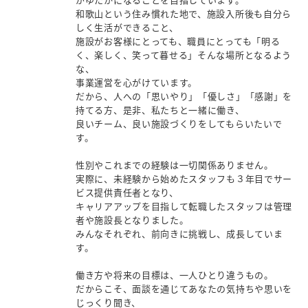
がゆたかになることを目指しています。
和歌山という住み慣れた地で、施設入所後も自分ら
しく生活ができること、
施設がお客様にとっても、職員にとっても「明る
く、楽しく、笑って暮せる」そんな場所となるよう
な、
事業運営を心がけています。
だから、人への「思いやり」「優しさ」「感謝」を
持てる方、是非、私たちと一緒に働き、
良いチーム、良い施設づくりをしてもらいたいで
す。
性別やこれまでの経験は一切関係ありません。
実際に、未経験から始めたスタッフも３年目でサー
ビス提供責任者となり、
キャリアアップを目指して転職したスタッフは管理
者や施設長となりました。
みんなそれぞれ、前向きに挑戦し、成長していま
す。
働き方や将来の目標は、一人ひとり違うもの。
だからこそ、面談を通じてあなたの気持ちや思いを
じっくり聞き、