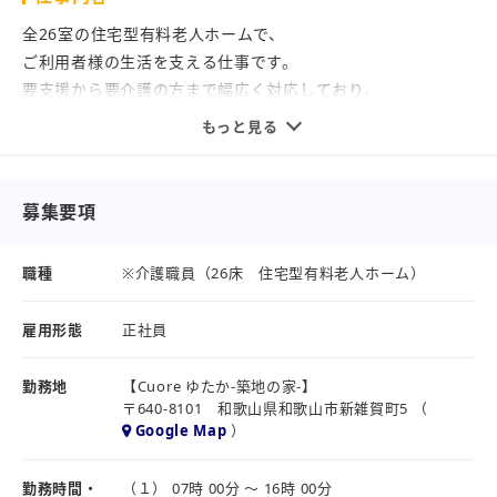
自分の得意や想いを活かして働く場所です。
イベントが好き、会話が好き、
全26室の住宅型有料老人ホームで、
静かに寄り添うのが得意。
ご利用者様の生活を支える仕事です。
その一つひとつが、
要支援から要介護の方まで幅広く対応しており、
あなたの立派な強みになります。
訪問看護と連携した安心のケア体制のもと、
もっと見る
幅広い経験を積むことができます。
入社後は、定期的にフォロー面談を行い、
不安なことや今後の目標を
≪具体的には≫
募集要項
一緒に考えていきましょう。
・身体介護（食事、入浴、排泄介助）
「夜勤が不安」「新しい目標に再挑戦したい」
・生活支援（部屋の掃除・洗濯など）
職種
※介護職員（26床 住宅型有料老人ホーム）
そんな一人ひとりの声に合わせて
・見守りやお話の相手
柔軟に対応します。
・介護記録の入力（タブレット使用）
雇用形態
正社員
※入力が苦手な方にも丁寧にサポートします。
当社は、和歌山でおなじみの
勤務地
【Cuore ゆたか-築地の家-】
【ユタカグループ】の一員。
≪ポイント≫
〒640-8101 和歌山県和歌山市新雑賀町5 （
大手ならではの安心できる環境で、
★AI見守りシステム「安診ネット」導入
Google Map
）
人と深く向き合う施設介護を始めてみませんか。
バイタル異常を自動検知し負担を軽減！
★グループ施設の体験研修もあり
勤務時間・
（１） 07時 00分 ～ 16時 00分