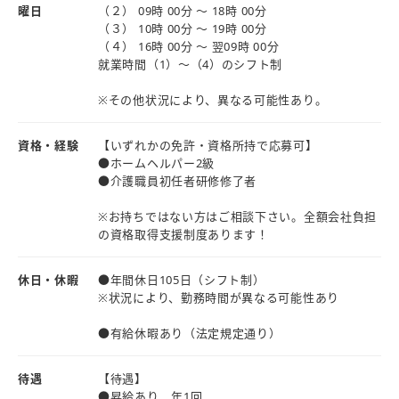
★【ライフアクセス 介護】で、
自分に合う働き方を見つけられます。
曜日
（２） 09時 00分 ～ 18時 00分
検索してのぞきに来てくださいね♪
★デイ・訪問看護・リハビリなど、
（３） 10時 00分 ～ 19時 00分
（４） 16時 00分 ～ 翌09時 00分
利用者様の生活スタイルは様々。
就業時間（1）～（4）のシフト制
≪1日の流れ≫
※その他状況により、異なる可能性あり。
9:00 出勤／朝の巡回／入浴介助・掃除
11:00 昼食準備
資格・経験
【いずれかの免許・資格所持で応募可】
12:00 昼食介助／口腔ケア／入浴介助・掃除
●ホームヘルパー2級
●介護職員初任者研修修了者
（昼休憩60分）
16:00 夕食準備／記録入力
※お持ちではない方はご相談下さい。全額会社負担
18:00 退勤（残業なし！）
の資格取得支援制度あります！
※夜勤16:00～翌9:00／2名体制
休日・休暇
●年間休日105日（シフト制）
3hごとに巡回・1h休憩（ソファベッドあり）
※状況により、勤務時間が異なる可能性あり
●有給休暇あり（法定規定通り）
【従事すべき業務の変更の範囲】
当社業務内（協議の上、他部署あり）
待遇
【待遇】
●昇給あり 年1回