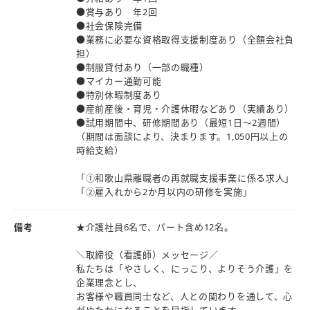
●賞与あり 年2回
●社会保険完備
●業務に必要な資格取得支援制度あり（全額会社負
担）
●制服貸付あり（一部の職種）
●マイカー通勤可能
●特別休暇制度あり
●産前産後・育児・介護休暇などあり（実績あり）
●試用期間中、研修期間あり（最短1日～2週間）
（期間は面談により、決まります。1,050円以上の
時給支給）
「①和歌山県離職者の再就職支援事業に係る求人」
「②雇入れから2か月以内の研修を実施」
備考
★介護社員6名で、パート含め12名。
＼取締役（看護師）メッセージ／
私たちは「やさしく、にっこり、よりそう介護」を
企業理念とし、
お客様や職員同士など、人との関わりを通して、心