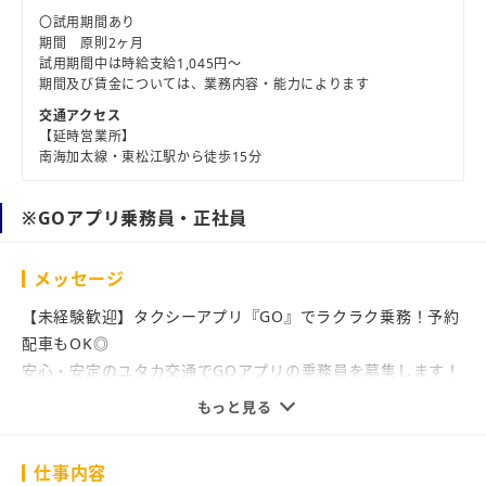
〇試用期間あり
期間 原則2ヶ月
試用期間中は時給支給1,045円～
期間及び賃金については、業務内容・能力によります
交通アクセス
【延時営業所】
南海加太線・東松江駅から徒歩15分
※GOアプリ乗務員・正社員
メッセージ
【未経験歓迎】タクシーアプリ『GO』でラクラク乗務！予約
配車もOK◎
安心・安定のユタカ交通でGOアプリの乗務員を募集します！
もっと見る
乗車場所の案内や行き先の説明はアプリ任せで安心♪
スムーズな運行で効率よく働けるタクシー乗務員を募集しま
仕事内容
す！