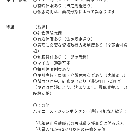
〇有給休暇あり（法定規程通り）
〇休憩時間は、勤務形態によって異なります
待遇
【待遇】
〇社会保険完備
〇有給休暇あり（法定規定通り）
〇業務に必要な資格取得支援制度あり（全額会社負
担）
〇制服貸付あり（一部の職種）
〇マイカー通勤可能
〇特別休暇制度あり
〇産前産後・育児・介護休暇などあり（実績あり）
〇試用期間中、研修期間あり（最短1日～2週間）
（期間は面談により、決まります。最低賃金以上の
時給支給）
〇その他
ハイエース・ジャンボタクシー運行可能な方歓迎！
「①和歌山県離職者の再就職支援事業に係る求人」
「②雇入れから2か月以内の研修を実施」