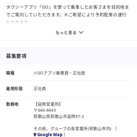
売上次第でお給料もぐんぐん上がります！上限なし！
タクシーアプリ『GO』を使って乗車したお客さまを目的地ま
でご案内していただきます。※ご希望により予約配車の運行
ぜひご応募お待ちしております♪
もできます。
○お客様はアプリを通しての予約なのでお客様を探す必要な
もっと見る
し
○お客様がアプリ上で行き先を登録するため、特別な指示が
ない限りナビ案内通りでOK
募集要項
※ご希望ルートのお伺いは必須です。また、行き先の登録が
ない場合もございます。
職種
※GOアプリ乗務員・正社員
○GOPayを使ってアプリ上で決済ができるため、降車時の決
済やり取りがほとんど不要
雇用形態
正社員
※ご希望の支払方法がGO Payではない場合もあります。
勤務地
【延時営業所】
【従事すべき業務の変更の範囲】
〒640-8443
当社業務内容の範囲
和歌山県和歌山市延時87-2
(ご本人と会社の協議の結果、グループ内の他部署への変更の
その他、グループの各営業所(和歌山市内) （
場合もあり)
Google Map
）