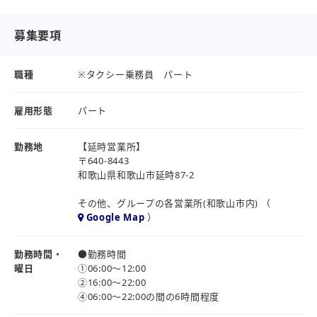
か・・・。」と迷われている方も一度お話だけでも聞いてみ
していただきます。
ませんか。
待機場所にて待機をしてもらい、配車室の指示に応じて、送
募集要項
まずはお気軽にご応募ください♪
迎・実車を行っていただきます。
その他、付随する業務全般。
職種
※タクシー乗務員 パート
●和歌山初GOアプリからの配車で、仕事が増えます！
雇用形態
パート
●車両は全車AT車です、ドライブレコーダー付
●全車ＧＰＳ無線搭載、ナビゲーションシステム搭載車あり
勤務地
【延時営業所】
●営業は無線配車中心
〒640-8443
●安心の感染対策
和歌山県和歌山市延時87-2
●車内、飛沫防止カーテン設置
その他、グループの各営業所(和歌山市内) （
●アルコールや次亜塩素酸による徹底した除菌対策
Google Map
）
●スマホ配車、キャッシュレス決済機つきタブレット導入
（非接触で安心して乗務頂けます）
勤務時間・
●勤務時間
【従事すべき業務の変更の範囲】
曜日
①06:00～12:00
当社業務内容の範囲
②16:00～22:00
(ご本人と会社の協議の結果、グループ内の他部署への変更の
④06:00～22:00の間の6時間程度
場合もあり)