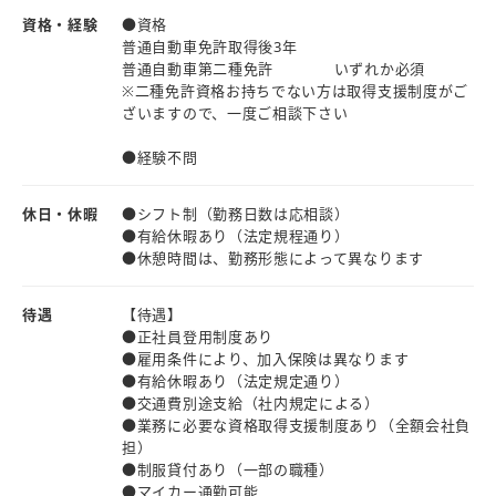
資格・経験
●資格
普通自動車免許取得後3年
普通自動車第二種免許 いずれか必須
※二種免許資格お持ちでない方は取得支援制度がご
ざいますので、一度ご相談下さい
●経験不問
休日・休暇
●シフト制（勤務日数は応相談）
●有給休暇あり（法定規程通り）
●休憩時間は、勤務形態によって異なります
待遇
【待遇】
●正社員登用制度あり
●雇用条件により、加入保険は異なります
●有給休暇あり（法定規定通り）
●交通費別途支給（社内規定による）
●業務に必要な資格取得支援制度あり（全額会社負
担）
●制服貸付あり（一部の職種）
●マイカー通勤可能