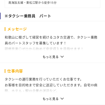
南海加太線・東松江駅から徒歩15分
※タクシー乗務員 パート
メッセージ
和歌山に根ざして経営を続けるユタカ交通で、タクシー乗務
員のパートスタッフを募集しています！
研修充実◎ゼロから始めて安定収入を目指せます！
●扶養内勤務・Wワークも可能！
もっと見る
●シニア・ミドル世代でまだまだ現役で働きたい方！
●運転が好きで人との会話を楽しめる方！
仕事内容
●二種免許取得支援あり＆未経験者も大歓迎！
未経験の方でもご安心ください。ベテランの先輩が一から丁
タクシーの運行業務を行っていただくお仕事です。
寧に教えます。
お客様を目的地まで安全に送迎していただきます。自宅⇔病
普通二種免許をお持ちでない方でも資格取得支援制度があり
院、ホテル・駅⇔企業の送迎など。
ますので、興味のある方はぜひご相談下さい。
お客様とコミュニケーションをとったり、最短で行けるルー
もっと見る
「少し話を聞いてみたい」「興味があるけれどできるかどう
トや混雑していない道を選んだりといった接客を