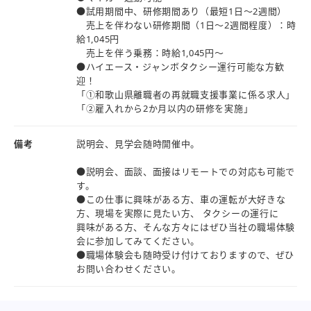
●試用期間中、研修期間あり（最短1日～2週間）
売上を伴わない研修期間（1日～2週間程度）：時
給1,045円
売上を伴う乗務：時給1,045円～
●ハイエース・ジャンボタクシー運行可能な方歓
迎！
「①和歌山県離職者の再就職支援事業に係る求人」
「②雇入れから2か月以内の研修を実施」
備考
説明会、見学会随時開催中。
●説明会、面談、面接はリモートでの対応も可能で
す。
●この仕事に興味がある方、車の運転が大好きな
方、現場を実際に見たい方、 タクシーの運行に
興味がある方、そんな方々にはぜひ当社の職場体験
会に参加してみてください。
●職場体験会も随時受け付けておりますので、ぜひ
お問い合わせください。