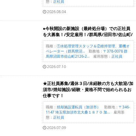
態：
正社員
2026.08.04
●今秋開設の新施設（最終処分場）での正社員
を大募集！/安定雇用！/群馬県/沼田市/佐山町/
職種：
①水処理管理スタッフ＆②維持管理、重機オ
ペレーター（群馬県沼...
勤務地：
〒378-0078 群
馬県沼田市佐山町2126-2...
雇用形態：
正社員
2026.07.10
★正社員募集/週休３日/未経験の方も大歓迎/加
須市/焼却施設/経験・資格不問で始められるお
仕事です！
職種：
焼却施設運転員（加須市）
勤務地：
〒346-
1147 埼玉県加須市北大桑１８７０ 加...
雇用形
態：
正社員
2026.07.09