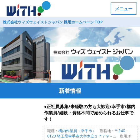
メニュー
株式会社ウィズウェイストジャパン 採用ホームページ TOP
新着情報
●正社員募集/未経験の方も大歓迎/幸手市/構内
作業員/経験・資格不問で始められるお仕事で
す！
職種：
構内作業員（幸手市）
勤務地：
〒340-
0123 埼玉県幸手市大字木立１７７９－...
雇用形