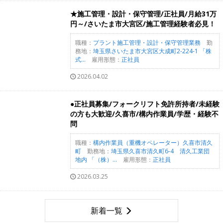
★施工管理・設計・保守管理/正社員/月給31万
円～/さいたま市大宮区/施工管理経験者必見！
職種：
プラント施工管理・設計・保守管理業務
勤
務地：
埼玉県さいたま市大宮区大成町2-224-1 「株
式...
雇用形態：
正社員
2026.04.02
●正社員募集/フォークリフト免許所持者/未経験
の方も大歓迎/久喜市/構内作業員/学歴・経験不
問
職種：
構内作業員（重機オペレーター）久喜市清久
町
勤務地：
埼玉県久喜市清久町6-4 清久工業団
地内 「（株）...
雇用形態：
正社員
2026.03.25
新着一覧