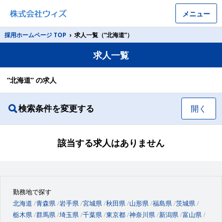
メニュー
採用ホームページ TOP
›
求人一覧（“北海道”）
求人一覧
“北海道” の求人
検索条件を変更する
開く
該当する求人はありません
勤務地で探す
北海道
青森県
岩手県
宮城県
秋田県
山形県
福島県
茨城県
栃木県
群馬県
埼玉県
千葉県
東京都
神奈川県
新潟県
富山県