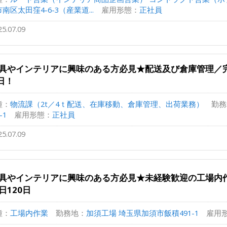
南区太田窪4-6-3（産業道...
雇用形態：
正社員
25.07.09
具やインテリアに興味のある方必見★配送及び倉庫管理／
0日！
種：
物流課（2t／4ｔ配送、在庫移動、倉庫管理、出荷業務）
勤務
-1
雇用形態：
正社員
25.07.09
具やインテリアに興味のある方必見★未経験歓迎の工場内
日120日
種：
工場内作業
勤務地：
加須工場 埼玉県加須市飯積491-1
雇用