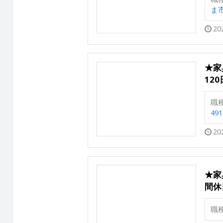
ま市
20
★家
12
職
491
20
★家
間休
職