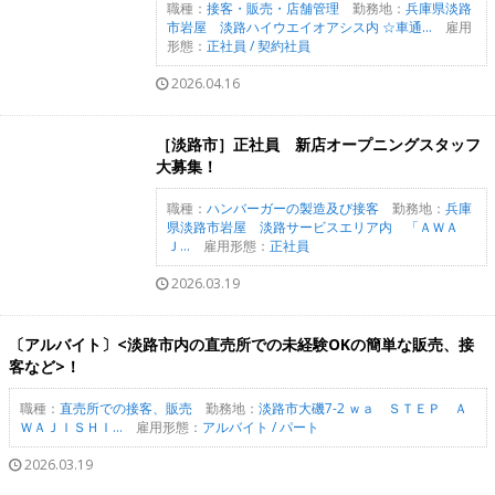
職種：
接客・販売・店舗管理
勤務地：
兵庫県淡路
市岩屋 淡路ハイウエイオアシス内 ☆車通...
雇用
形態：
正社員 / 契約社員
2026.04.16
［淡路市］正社員 新店オープニングスタッフ
大募集！
職種：
ハンバーガーの製造及び接客
勤務地：
兵庫
県淡路市岩屋 淡路サービスエリア内 「ＡＷＡ
Ｊ...
雇用形態：
正社員
2026.03.19
〔アルバイト〕<淡路市内の直売所での未経験OKの簡単な販売、接
客など>！
職種：
直売所での接客、販売
勤務地：
淡路市大磯7-2 ｗａ ＳＴＥＰ Ａ
ＷＡＪＩＳＨＩ...
雇用形態：
アルバイト / パート
2026.03.19