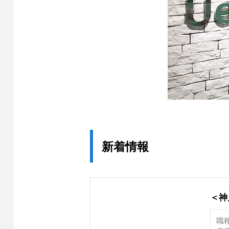
新着情報
＜神
職