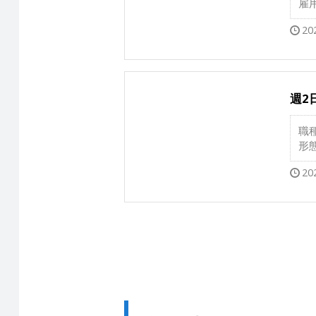
雇
20
週2
職
形
20