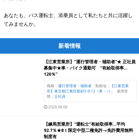
あなたも、バス運転士、添乗員として私たちと共に活躍し
てみませんか。
新着情報
【江東営業所】”運行管理者・補助者”★ 正社員
募集中★車・バイク通勤可 ”有給取得率…
120％”
職種：
運行管理者・補助者
勤務地：
【江東営業
所】東京都江東区新砂3-9-12（車・バ...
雇用形
態：
正社員
2026.08.08
【練馬営業所】“運転士”有給取得率…平均
92.7％★8ｔ限定中型二種免許→免許費用無料
制度有