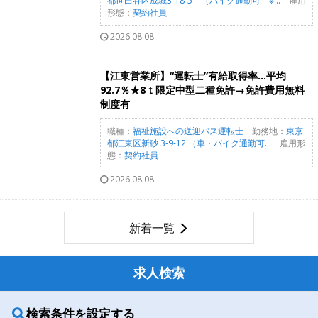
都世田谷区成城3-18-5 （バイク通勤可 ※...
雇用
形態：
契約社員
2026.08.08
【江東営業所】“運転士”有給取得率…平均
92.7％★8ｔ限定中型二種免許→免許費用無料
制度有
職種：
福祉施設への送迎バス運転士
勤務地：
東京
都江東区新砂 3-9-12 （車・バイク通勤可...
雇用形
態：
契約社員
2026.08.08
新着一覧
求人検索
検索条件を設定する