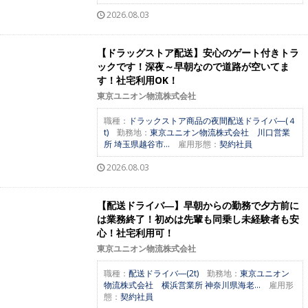
2026.08.03
【ドラッグストア配送】安心のゲート付きトラ
ックです！深夜～早朝なので道路が空いてま
す！社宅利用OK！
東京ユニオン物流株式会社
職種：
ドラックストア商品の夜間配送ドライバ―(４
t)
勤務地：
東京ユニオン物流株式会社 川口営業
所 埼玉県越谷市...
雇用形態：
契約社員
2026.08.03
【配送ドライバ―】早朝からの勤務で夕方前に
は業務終了！初めは先輩も同乗し未経験者も安
心！社宅利用可！
東京ユニオン物流株式会社
職種：
配送ドライバ―(2t)
勤務地：
東京ユニオン
物流株式会社 横浜営業所 神奈川県海老...
雇用形
態：
契約社員