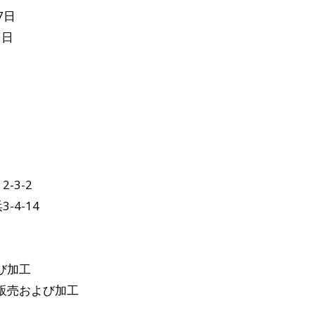
7日
１日
-3-2
4-14
び加工
販売および加工