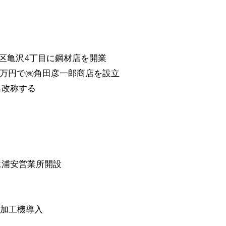
田区亀沢4丁目に鋼材店を開業
0万円で㈱角田彦一郎商店を設立
名改称する
に浦安営業所開設
加工機導入