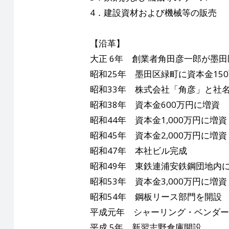
4．建設資材および機械等の販売
【沿革】
大正 6年 創業者角田彦一郎が墨
昭和25年 墨田区緑町に資本金15
昭和33年 株式会社「角彦」と社
昭和38年 資本金600万円に増資
昭和44年 資本金1,000万円に増資
昭和45年 資本金2,000万円に増資
昭和47年 本社ビル完成
昭和49年 東鉄連浦安鉄鋼団地内
昭和53年 資本金3,000万円に増資
昭和54年 鋼板リース部門を開設
平成元年 シャーリング・ベンダー
平成 5年 新習志野倉庫開設