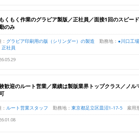
もくもく作業のグラビア製版／正社員／面接1回のスピード
勤のみ
種：
グラビア印刷用の版（シリンダー）の製造
勤務地：
●川口工場
：
正社員
26.05.29
験歓迎のルート営業／業績は製版業界トップクラス／ノル
可
種：
ルート営業スタッフ
勤務地：
東京都足立区皿沼1-17-5
雇用
26.01.08