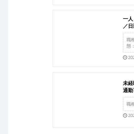
一人
／日
職
態
20
未経
通勤
職
20