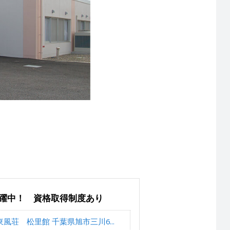
活躍中！ 資格取得制度あり
風荘 松里館 千葉県旭市三川6...