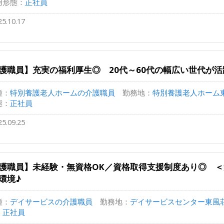
用形態：
正社員
25.10.17
護職員】充実の福利厚生◎ 20代～60代の幅広い世代が
種：
特別養護老人ホームの介護職員
勤務地：
特別養護老人ホーム東風
態：
正社員
25.09.25
護職員】未経験・無資格OK／資格取得支援制度あり◎ 
環境♪
種：
デイサービスの介護職員
勤務地：
デイサービスセンター東風荘 千
：
正社員