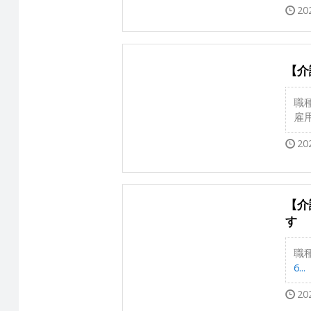
20
【介
職
雇
20
【介
す
職
6...
20