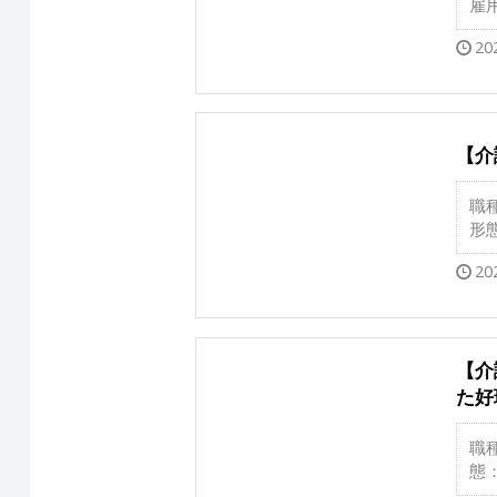
雇
20
【介
職
形
20
【介
た好
職
態