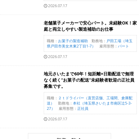
2026.07.17
老舗菓子メーカーで安心パート。未経験OK！家
庭と両立しやすい製造補助のお仕事
職種：
お菓子の製造補助
勤務地：
戸田工場（埼玉
県戸田市美女木東2丁目1-7）
雇用形態：
パート
2026.07.17
地元さいたまで60年！短距離×日勤配送で無理
なく続く“お菓子の配送”未経験者歓迎の正社員
募集です。
職種：
２ｔドライバー（直営店舗、工場間、倉庫配
送）
勤務地：
本社（埼玉県さいたま市南区辻5-3-
27）
雇用形態：
正社員
2026.07.17