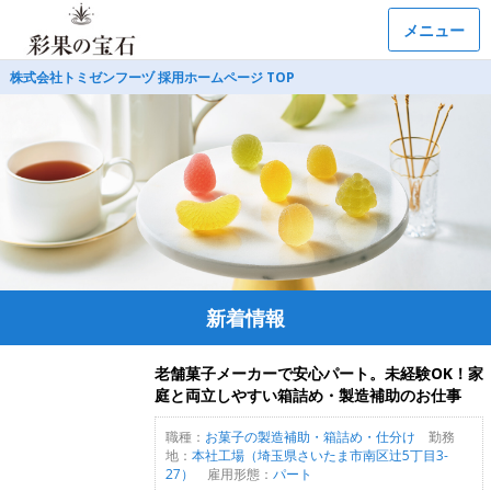
メニュー
株式会社トミゼンフーヅ 採用ホームページ TOP
新着情報
老舗菓子メーカーで安心パート。未経験OK！家
庭と両立しやすい箱詰め・製造補助のお仕事
職種：
お菓子の製造補助・箱詰め・仕分け
勤務
地：
本社工場（埼玉県さいたま市南区辻5丁目3-
27）
雇用形態：
パート