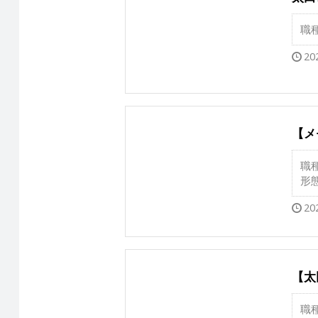
職
20
【メ
職
形
20
【太
職