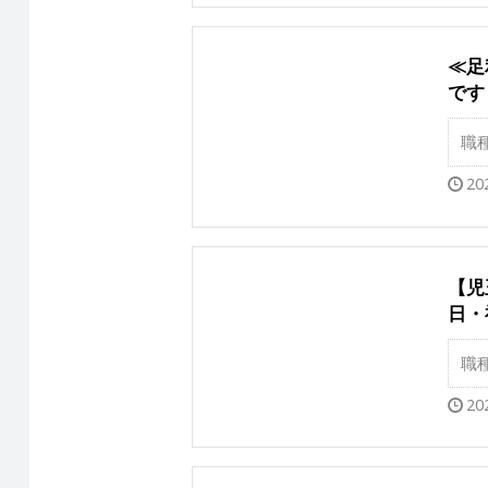
≪足
です
職
20
【児
日・
職
20