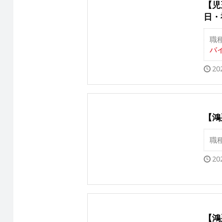
【児
日・
職
バイ
20
【鴻
職
20
【鴻