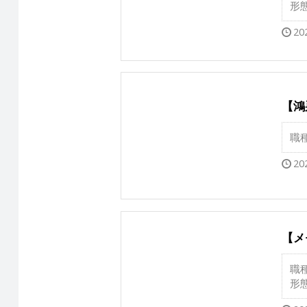
形
20
【鴻
職
20
【メ
職
形