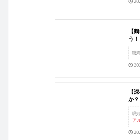
20
【鶴
う！
職
20
【深
か？
職
アル
20