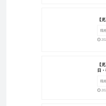
【児
職
20
【児
日・
職
20