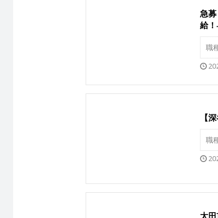
急募
給！
職
20
【深
職
20
太田