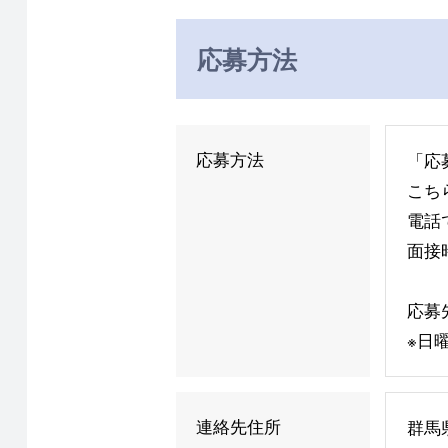
応募方法
応募方法
「応
こち
電話
面接
応募先
※日曜
連絡先住所
群馬