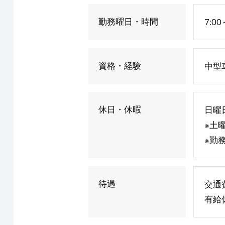
勤務曜日・時間
7:0
資格・経験
中型
休日・休暇
日曜
※土
※勤
待遇
交通
有給