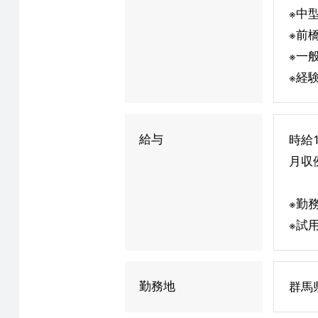
※中
※前
※一
※経
給与
時給1
月収例
※勤
※試
勤務地
群馬