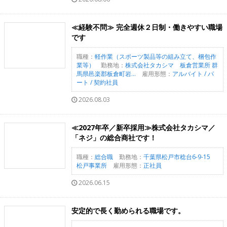
≪経験不問≫ 完全週休２日制・働きやすい職場
です
職種：
軽作業（スポーツ製品等の組み立て、梱包作
業等）
勤務地：
株式会社タカシマ 板倉営業所 群
馬県邑楽郡板倉町岩...
雇用形態：
アルバイト / パ
ート / 契約社員
2026.08.03
≪2027年卒／新卒採用≫株式会社タカシマ／
「ネジ」の総合商社です！
職種：
総合職
勤務地：
千葉県松戸市稔台6-9-15
松戸事業所
雇用形態：
正社員
2026.06.15
安定的で長く勤められる職場です。