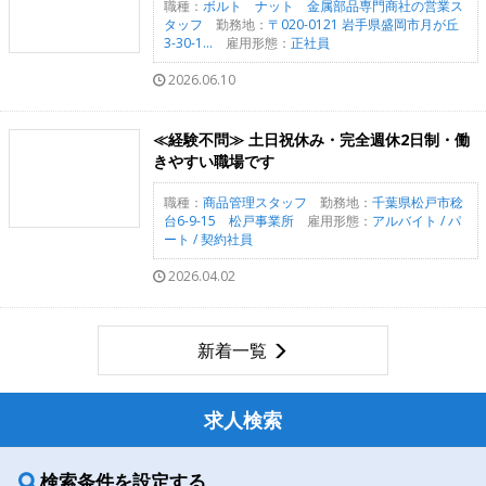
職種：
ボルト ナット 金属部品専門商社の営業ス
タッフ
勤務地：
〒020-0121 岩手県盛岡市月が丘
3-30-1...
雇用形態：
正社員
2026.06.10
≪経験不問≫ 土日祝休み・完全週休2日制・働
きやすい職場です
職種：
商品管理スタッフ
勤務地：
千葉県松戸市稔
台6-9-15 松戸事業所
雇用形態：
アルバイト / パ
ート / 契約社員
2026.04.02
新着一覧
求人検索
検索条件を設定する