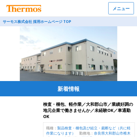
メニュー
サーモス株式会社 採用ホームページ TOP
新着情報
検査・梱包、軽作業／大和郡山市／業績好調の
地元企業で働きませんか／未経験OK／車通勤
OK
職種：
製品検査・梱包及び組立・裁断など（共に軽
作業になります）
勤務地：
奈良県大和郡山市椎木