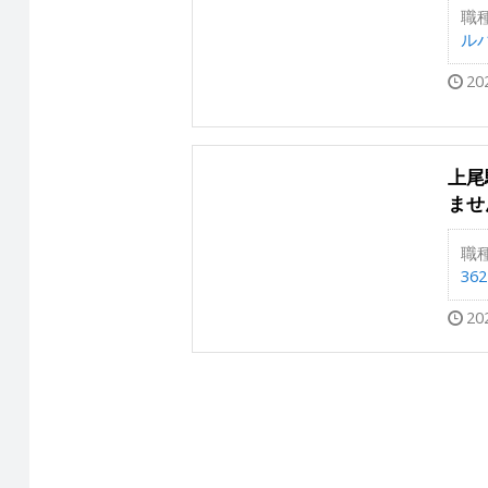
職
ルバ
20
上尾
ませ
職
36
20