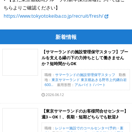
ちらよりご確認ください】
https://www.tokyotokeiba.co.jp/recruit/fresh/
新着情報
【サマーランドの施設管理保守スタッフ】プー
ルを支える縁の下の力持ちとして働きません
か？短時間からOK
職種：
サマーランドの施設管理保守スタッフ
勤務
地：
東京サマーランド 東京都あきる野市上代継白岩
600...
雇用形態：
アルバイト / パート
2026.06.12
【東京サマーランドのお客様問合せセンター】
週3～OK！、長期・短期どちらでも歓迎♪
職種：
レジャー施設でのコールセンター(予約・案