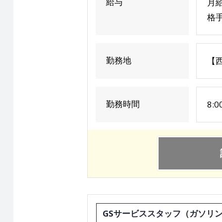
給与
月給
格手
勤務地
【西
勤務時間
8:
GSサービススタッフ（ガソリ