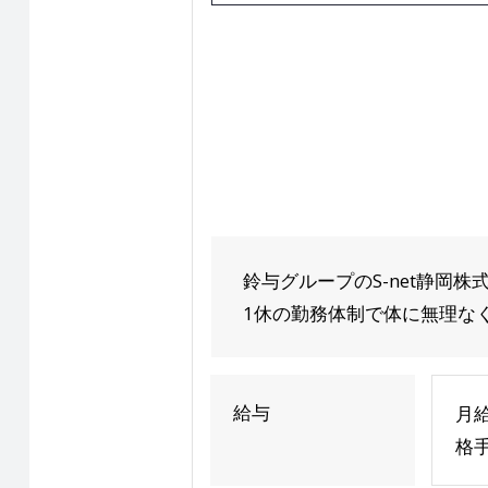
鈴与グループのS-net静岡
1休の勤務体制で体に無理なく働
給与
月給
格手