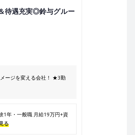
＆待遇充実◎鈴与グルー
メージを変える会社！ ★3勤
験1年・一般職 月給19万円+資
見る