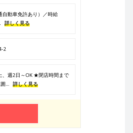
（普通自動車免許あり）／時給
.
詳しく見る
-2
以上、週2日～OK ★閉店時間まで
...
詳しく見る