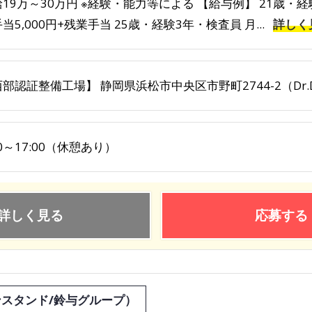
19万～30万円 ※経験・能力等による 【給与例】 21歳・経
当5,000円+残業手当 25歳・経験3年・検査員 月...
詳しく
部認証整備工場】 静岡県浜松市中央区市野町2744-2（Dr.D
00～17:00（休憩あり）
詳しく見る
応募する
ンスタンド/鈴与グループ）