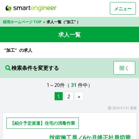
メニュー
採用ホームページ TOP
›
求人一覧（“加工” ）
求人一覧
“加工” の求人
検索条件を変更する
開く
1～20件（
31
件中）
1
2
»
2026.07.31 更新
【紹介予定派遣】住宅の消毒作業
技術施工員／6か月後正社員切替