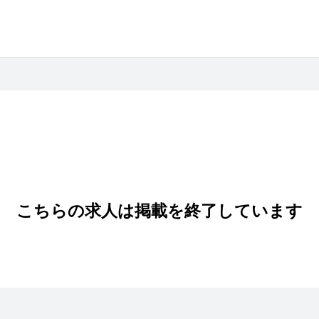
こちらの求人は掲載を終了しています